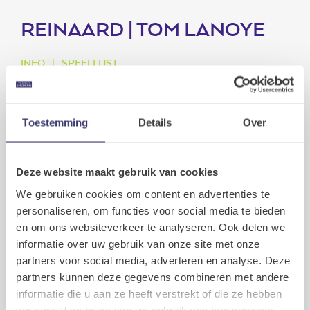
REINAARD | TOM LANOYE
INFO
SPEELLIJST
In de herfst van 2026 zal begenadigd performer
Tom Lanoye toeren met ReinAard — de solo, een
Toestemming
Details
Over
avond- vullend verbaal huzarenstuk gebaseerd op
ReinAard, zijn bestseller en eigen visie op de vos.
Balancerend tussen het verhevene en het banale,
het geestige en het wrede, ronkend Nederlands
Deze website maakt gebruik van cookies
en platvloers Neder- Engels, maar altijd swingend
als de neten.
We gebruiken cookies om content en advertenties te
personaliseren, om functies voor social media te bieden
en om ons websiteverkeer te analyseren. Ook delen we
Dat maakt van ReinAard — de solo een unieke
belevenis: een schrijver die zich meet met antieke
informatie over uw gebruik van onze site met onze
personages en met de eigentijdse woorden die hij voor
partners voor social media, adverteren en analyse. Deze
hen bedacht. Een literaire vogelvlucht met een vos als
partners kunnen deze gegevens combineren met andere
hoofdpersoon — ‘een superieure schelm, wiens
informatie die u aan ze heeft verstrekt of die ze hebben
eeuwenoude streken verbijsterend actueel illustreren
verzameld op basis van uw gebruik van hun services.