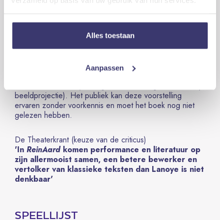
hoe populisme werkt’, volgens Humo. Of: hoe de leugen
nog steeds regeert, weliswaar dankzij smakelijke verzen
en uitgekookte vloeken.
Alles toestaan
ReinAard – de solo is een theatermonoloog in productie
van Behoud de Begeerte, met auteur Tom Lanoye in een
glansrol. Hij brengt het boek tot leven op scène, op
Aanpassen
basis van een uitgekiende dramaturgie en met de nodige
theatrale middelen (scenografie, licht- en geluidsontwerp,
beeldprojectie). Het publiek kan deze voorstelling
ervaren zonder voorkennis en moet het boek nog niet
gelezen hebben.
De Theaterkrant (keuze van de criticus)
'In
ReinAard
komen performance en literatuur op
zijn allermooist samen, een betere bewerker en
vertolker van klassieke teksten dan Lanoye is niet
denkbaar'
SPEELLIJST