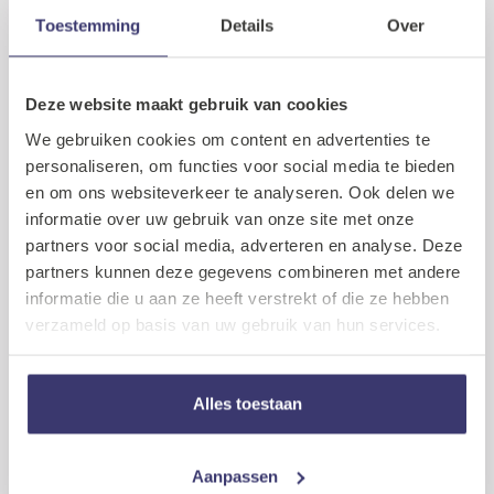
Toestemming
Details
Over
Marketing cookies van derde partijen
Onze adverteerders gebruiken cookies om advertenties
te plaatsen op websites van derden, die voor u
Deze website maakt gebruik van cookies
interessant kunnen zijn. Als u bijvoorbeeld op onze
website een voorstelling bekijkt, kan het gebeuren dat u
We gebruiken cookies om content en advertenties te
op een andere website die u bezoekt, advertenties voor
personaliseren, om functies voor social media te bieden
dezelfde of soortgelijke voorstellingen te zien krijgt. In
en om ons websiteverkeer te analyseren. Ook delen we
dit verband wijzen wij er ook op dat wij gebruik van een
informatie over uw gebruik van onze site met onze
analyse tool van Facebook, Facebook Pixel, om
partners voor social media, adverteren en analyse. Deze
websitebezoekers die gebruikmaken van Facebook
gepersonaliseerde advertenties te laten zien. Wij vragen
partners kunnen deze gegevens combineren met andere
uw toestemming voor het gebruik van deze marketing
informatie die u aan ze heeft verstrekt of die ze hebben
cookies op onze website.
verzameld op basis van uw gebruik van hun services.
Andere websites
Binnen het aanbod op onze website kunnen daarnaast
Alles toestaan
links naar de websites van derde partijen, zoals andere
aanbieders, zijn opgenomen. Wij hebben geen invloed
op deze websites en dragen geen enkele
Aanpassen
verantwoordelijkheid voor de inhoud van de sites