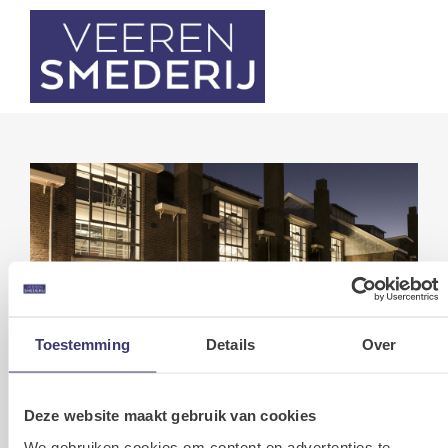
Toestemming
Details
Over
CONTACT
Bezoekadres | Theater de Veerensmederij
Deze website maakt gebruik van cookies
Soesterweg 330, 3812 BH Amersfoort
We gebruiken cookies om content en advertenties te