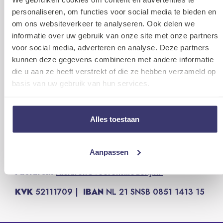
personaliseren, om functies voor social media te bieden en
Postadres
Postbus 471, 3800 AL Amersfoort
om ons websiteverkeer te analyseren. Ook delen we
informatie over uw gebruik van onze site met onze partners
Bereikbaarheid
voor social media, adverteren en analyse. Deze partners
met de trein:
12 minuten lopen vanaf Amersfoort
kunnen deze gegevens combineren met andere informatie
CS
die u aan ze heeft verstrekt of die ze hebben verzameld op
met de fiets:
er zijn fietsenrekken voor het
basis van uw gebruik van hun services.
theater
met de auto:
vlakbij gratis parkeren. Er zijn
wegwerkzaamheden in de buurt. De beste
aanrijroute is via de Piet Mondriaanlaan.
Alles toestaan
T
033 2020922
|
info@veerensmederij.nl
|
www.theaterveerensmederij.
Aanpassen
Facturen:
facturen@veerensmederij.nl
KVK
52111709 |
IBAN
NL 21 SNSB 0851 1413 15